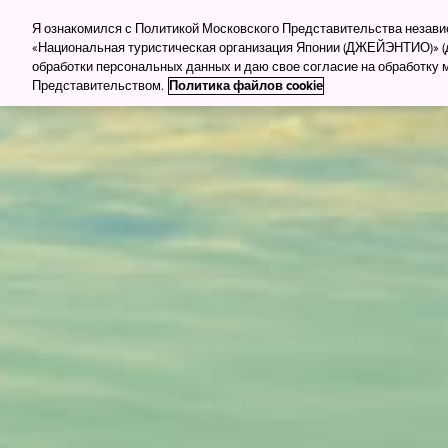
Для туркомпаний
Для прессы
Деловой тур
Я ознакомился с Политикой Московского Представительства незав
«Национальная туристическая организация Японии (ДЖЕЙЭНТИО)» (д
обработки персональных данных и даю свое согласие на обработку
Куда поеха
Представительством.
Политика файлов cookie