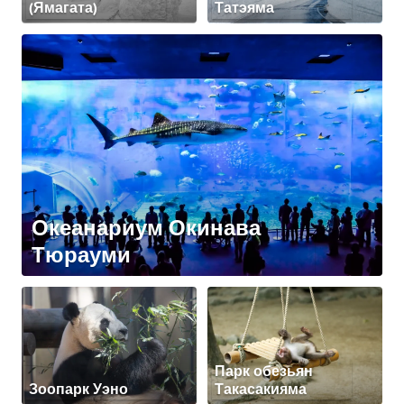
(Ямагата)
Татэяма
Океанариум Окинава
Тюрауми
Парк обезьян
Зоопарк Уэно
Такасакияма