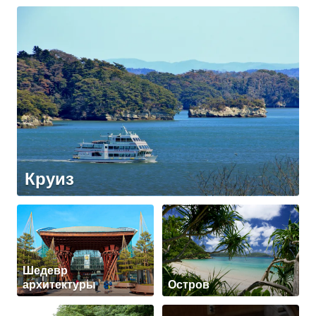
Круиз
Шедевр
архитектуры
Остров