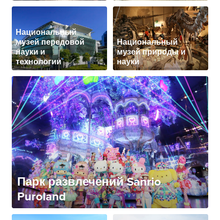
Национальный
музей передовой
Национальный
науки и
музей природы и
технологии
науки
Парк развлечений Sanrio
Puroland