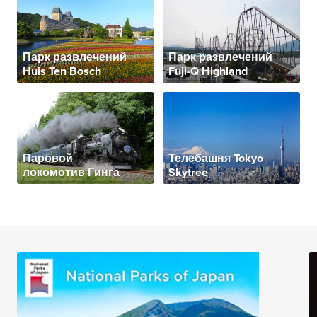
Парк развлечений
Парк развлечений
Huis Ten Bosch
Fuji-Q Highland
Паровой
Телебашня Tokyo
локомотив Гинга
Skytree