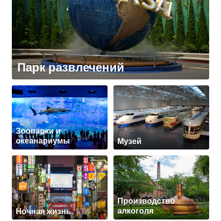
Парк развлечений
Зоопарки и
океанариумы
Музей
Производство
Ночная жизнь
алкоголя