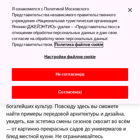
Достопримечательност
Я ознакомился с Политикой Московского
Представительства независимого правительственного
Японии
учреждения «Национальная туристическая организация
Японии (ДЖЕЙЭНТИО)» (далее – «Представительство») в
От старинных дворцов
отношении обработки персональных данных и даю свое
Киото и развлекательных
согласие на обработку моих персональных данных
Представительством.
Политика файлов cookie
районов Токио — к
Настройки файлов cookie
бесконечному
разнообразию собственных
Не согласен(а)
открытий
Согласен(а)
Япония не зря славится как страна с одной из
богатейших культур. Повсюду здесь вы сможете
найти примеры передовой архитектуры и дизайна,
увидеть, как эстетика смены сезонов сквозит во всём
— от картинно-прекрасных садов до универмагов и
блюд местной кухни. Не ограничивайтесь