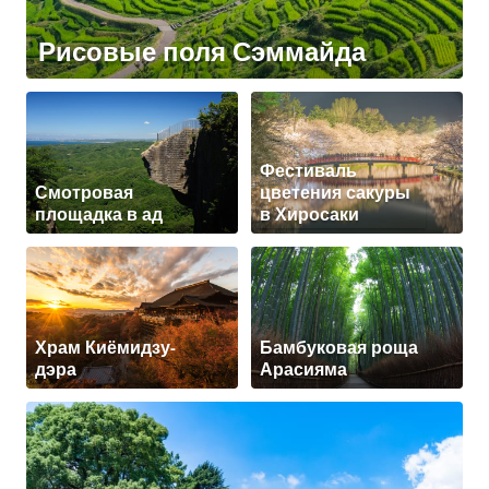
Рисовые поля Сэммайда
Фестиваль
Смотровая
цветения сакуры
площадка в ад
в Хиросаки
Храм Киёмидзу-
Бамбуковая роща
дэра
Арасияма