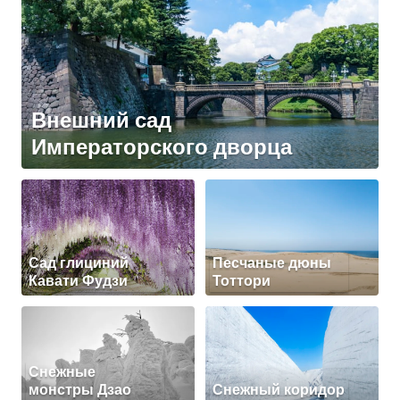
Внешний сад
Императорского дворца
Сад глициний
Песчаные дюны
Кавати Фудзи
Тоттори
Снежные
монстры Дзао
Снежный коридор