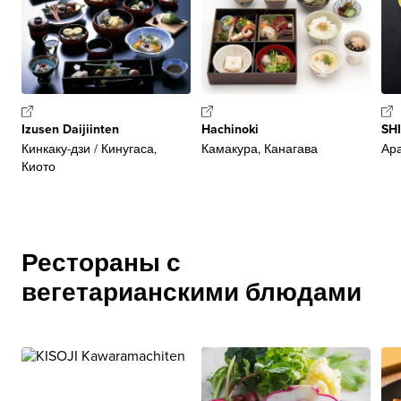
Izusen Daijiinten
Hachinoki
SH
Кинкаку-дзи / Кинугаса,
Камакура, Канагава
Ар
Киото
Рестораны с
вегетарианскими блюдами