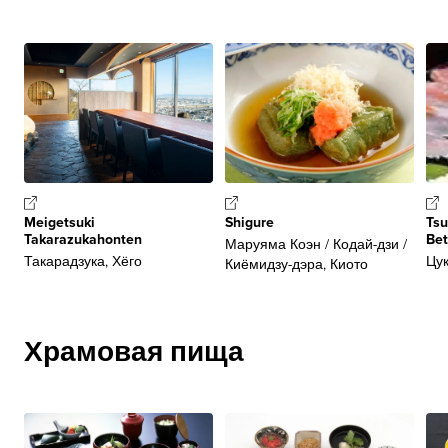
Meigetsuki
Shigure
Tsu
Takarazukahonten
Bet
Маруяма Коэн / Кодай-дзи /
Такарадзука, Хёго
Цук
Киёмидзу-дэра, Киото
Храмовая пища