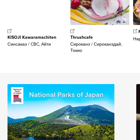
KISOJI Kawaramachiten
Thrushcafe
Нар
Синсакаэ / CBC, Айти
Сироканэ / Сироканэдай,
Токио