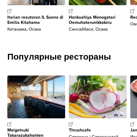
Itarian resutoran IL Suono di
Honkushiya Monogatari
Re
Emilia Kitahama
Oemuhoterunikkobiru
Ом
Китахама, Осака
Синсайбаси, Осака
Популярные рестораны
Meigetsuki
Thrushcafe
Ja
Takarazukahonten
Сироканэ / Сироканэдай,
Исэ