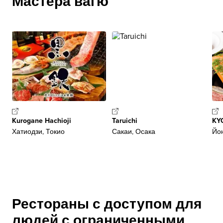
Мастера вагю
Kurogane Hachioji
Taruichi
KY
Хатиодзи, Токио
Сакаи, Осака
Йон
Рестораны с доступом для
людей с ограниченными