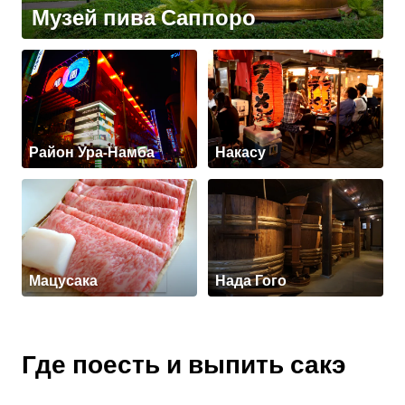
Музей пива Саппоро
Район Ура-Намба
Накасу
Мацусака
Нада Гого
Где поесть и выпить сакэ