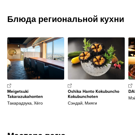
Блюда региональной кухни
Meigetsuki
Oshika Hanto Kokubuncho
DA
Takarazukahonten
Kokubunchoten
Мэй
Такарадзука, Хёго
Сэндай, Мияги