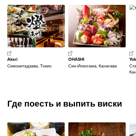
Akari
OHASHI
Yok
Симокитадзава, Токио
Син-Иокогама, Канагава
Ст
Ка
Где поесть и выпить виски