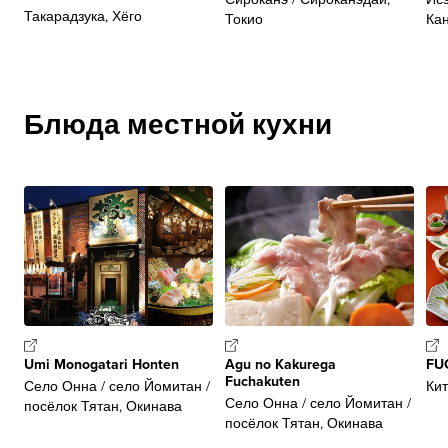
Такарадзука, Хёго
Токио
Ка
Блюда местной кухни
Umi Monogatari Honten
Agu no Kakurega
FUG
Fuchakuten
Село Онна / село Йомитан /
Кит
Село Онна / село Йомитан /
посёлок Тятан, Окинава
посёлок Тятан, Окинава