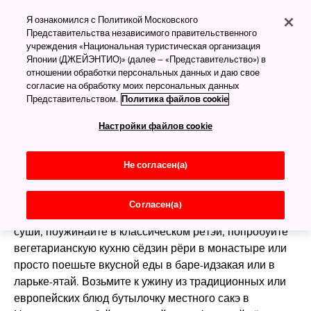
Еда и напитки в
Я ознакомился с Политикой Московского
Представительства независимого правительственного
Японии
учреждения «Национальная туристическая организация
Японии (ДЖЕЙЭНТИО)» (далее – «Представительство») в
Еда как искусство
отношении обработки персональных данных и даю свое
согласие на обработку моих персональных данных
Японскую кухню можно разделить на васёку
Представительством.
Политика файлов cookie
(традиционные японские блюда — суши,
Настройки файлов cookie
сомэн, тэмпура) и ёсёку (японские варианты
западной пищи — паста, омлет, тушёная говядина).
От северного
Хоккайдо
до
Кюсю
и
Окинавы
на юге —
Не согласен(а)
везде встречается огромное разнообразие блюд, в
том числе сезонных и отражающих местные
Согласен(а)
культурные особенности. Посидите за конвейером с
суши, поужинайте в классическом рётэй, попробуйте
вегетарианскую кухню сёдзин рёри в монастыре или
просто поешьте вкусной еды в баре-идзакая или в
ларьке-ятай. Возьмите к ужину из традиционных или
европейских блюд бутылочку местного сакэ в