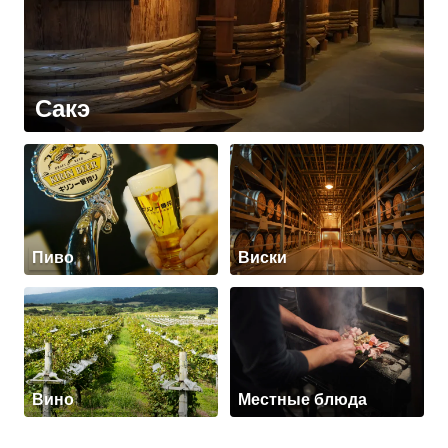
Сакэ
Пиво
Виски
Вино
Местные блюда