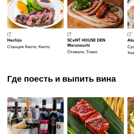
Hachijo
SCeNT HOUSE DEN
Abu
Marunouchi
Станция Киото, Киото
Сус
Отэмати, Токио
Хо
Где поесть и выпить вина