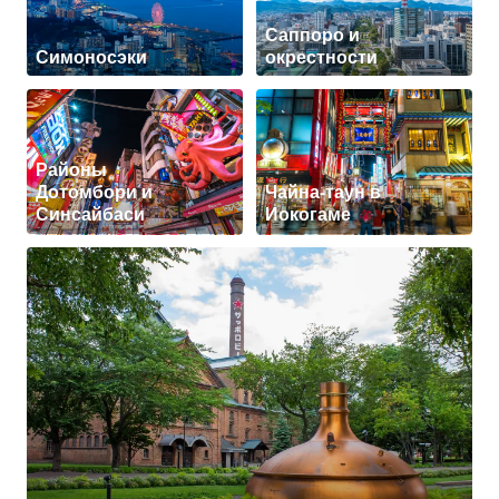
Саппоро и
Симоносэки
окрестности
Районы
Дотомбори и
Чайна-таун в
Синсайбаси
Иокогаме