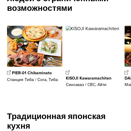
возможностями
PIER-01 Chibaminato
KISOJI Kawaramachiten
DA
Станция Тиба / Сога, Тиба
Синсакаэ / CBC, Айти
Мэй
Традиционная японская
кухня