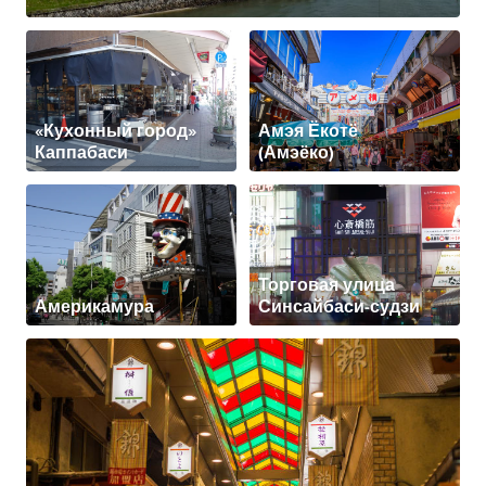
«Кухонный город»
Амэя Ёкотё
Каппабаси
(Амэёко)
Торговая улица
Америкамура
Синсайбаси-судзи