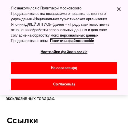
Что посмотреть
Я ознакомился с Политикой Московского
Шопинг в Японии
Представительства независимого правительственного
учреждения «Национальная туристическая организация
Японии (ДЖЕЙЭНТИО)» (далее – «Представительство») в
Древние традиции ремёсел
отношении обработки персональных данных и даю свое
и высочайшее качество
согласие на обработку моих персональных данных
Представительством.
Политика файлов cookie
Очень сложно уехать из Японии без покупок — от
Настройки файлов cookie
сваренного с любовью сакэ и драгоценного
фарфора, производство которого не менялось на
Не согласен(а)
протяжении веков, до новейших гаджетов и
последних новинок моды. Узнайте, где и что
покупать. Кроме того, не повредит информация о
Согласен(а)
беспошлинных товарах, ограниченных сериях и
эксклюзивных товарах.
Ссылки