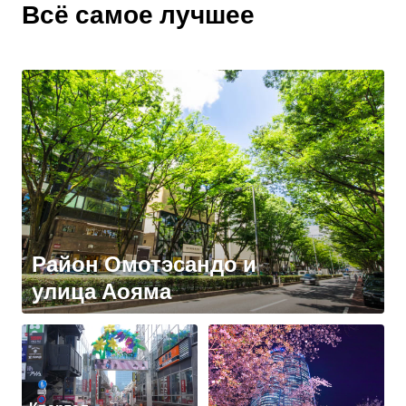
Всё самое лучшее
Район Омотэсандо и
улица Аояма