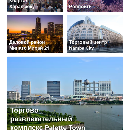
Квартал
Харадзюку
Роппонги
Деловой район
Торговый центр
Минато Мирай 21
Namba City
Торгово-
развлекательный
комплекс Palette Town