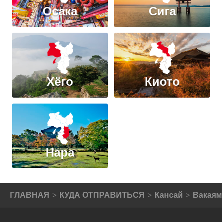
Осака
Сига
Хёго
Киото
Нара
ГЛАВНАЯ
КУДА ОТПРАВИТЬСЯ
Кансай
Вакаям