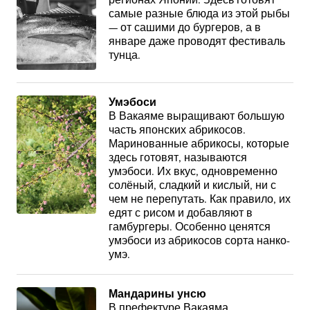
регионах Японии. Здесь готовят
самые разные блюда из этой рыбы
— от сашими до бургеров, а в
январе даже проводят фестиваль
тунца.
Умэбоси
В Вакаяме выращивают большую
часть японских абрикосов.
Маринованные абрикосы, которые
здесь готовят, называются
умэбоси. Их вкус, одновременно
солёный, сладкий и кислый, ни с
чем не перепутать. Как правило, их
едят с рисом и добавляют в
гамбургеры. Особенно ценятся
умэбоси из абрикосов сорта нанко-
умэ.
Мандарины унсю
В префектуре Вакаяма