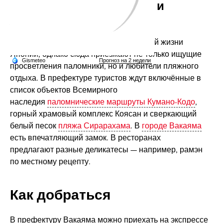
маршруты Кумано-Кодо и
живописное побережье
Префектура Вакаяма — центр духовной жизни
Японии, однако сюда приезжают не только ищущие
просветления паломники, но и любители пляжного
отдыха. В префектуре туристов ждут включённые в
список объектов Всемирного
наследия
паломнические маршруты Кумано-Кодо
,
горный храмовый комплекс Коясан и сверкающий
белый песок
пляжа Сирарахама
. В
городе Вакаяма
есть впечатляющий замок. В ресторанах
предлагают разные деликатесы — например, рамэн
по местному рецепту.
Как добраться
В префектуру Вакаяма можно приехать на экспрессе