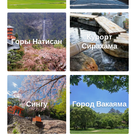
Курорт
Горы Натисан
Сирахама
Сингу
Город Вакаяма