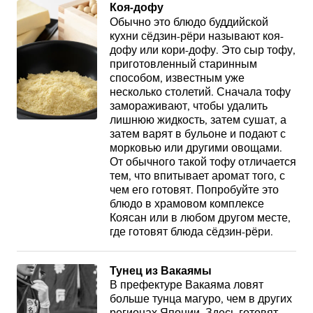
Коя-дофу
Обычно это блюдо буддийской
кухни сёдзин-рёри называют коя-
дофу или кори-дофу. Это сыр тофу,
приготовленный старинным
способом, известным уже
несколько столетий. Сначала тофу
замораживают, чтобы удалить
лишнюю жидкость, затем сушат, а
затем варят в бульоне и подают с
морковью или другими овощами.
От обычного такой тофу отличается
тем, что впитывает аромат того, с
чем его готовят. Попробуйте это
блюдо в храмовом комплексе
Коясан или в любом другом месте,
где готовят блюда сёдзин-рёри.
Тунец из Вакаямы
В префектуре Вакаяма ловят
больше тунца магуро, чем в других