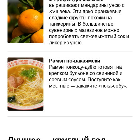
выращивают мандарины унсю с
XVII века. Эти ярко-оранжевые
сладкие фрукты похожи на
танжерины. В большинстве
сувенирных магазинов можно
попробовать свежевыжатый сок и
ликёр из унсю.
Рамэн по-вакаямски
Рамэн тонкоцу-дзёю готовят на
крепком бульоне со свининой и
соевым соусом. Поступите как
местные — закажите «тюка-собу».