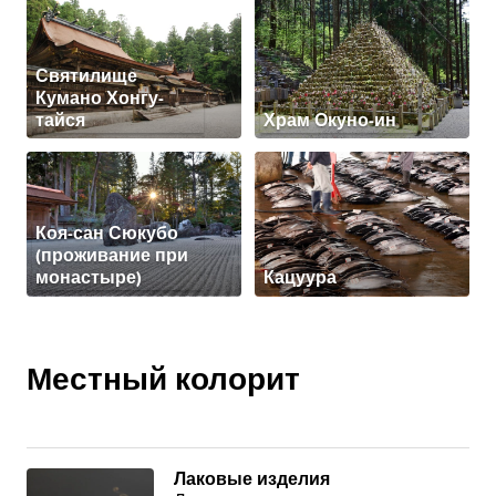
Святилище
Кумано Хонгу-
тайся
Храм Окуно-ин
Коя-сан Сюкубо
(проживание при
монастыре)
Кацуура
Местный колорит
Лаковые изделия