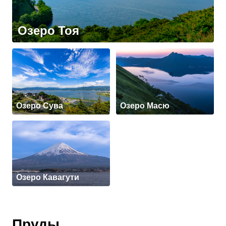
Озеро Тоя
Озеро Сува
Озеро Масю
Озеро Кавагути
Пруды