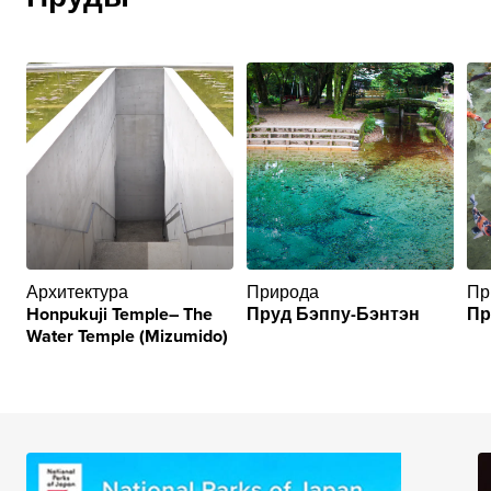
Архитектура
Природа
Пр
Honpukuji Temple– The
Пруд Бэппу-Бэнтэн
Пр
Water Temple (Mizumido)