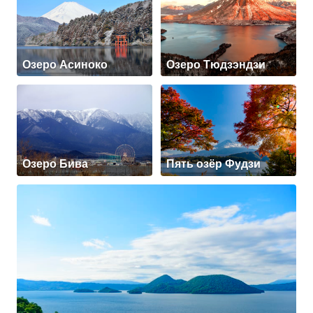
Озеро Асиноко
Озеро Тюдзэндзи
Озеро Бива
Пять озёр Фудзи