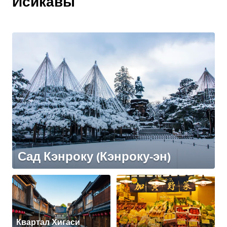
Исикавы
Сад Кэнроку (Кэнроку-эн)
Квартал Хигаси