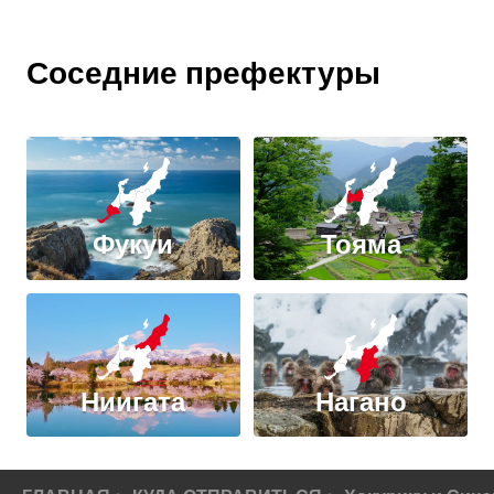
Соседние префектуры
Фукуи
Тояма
Ниигата
Нагано