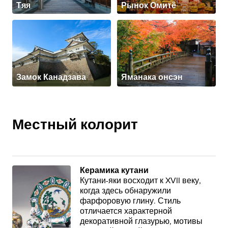
Тяя
Рынок Омитё
Замок Канадзава
Яманака онсэн
Местный колорит
Керамика кутани
Кутани-яки восходит к XVII веку,
когда здесь обнаружили
фарфоровую глину. Стиль
отличается характерной
декоративной глазурью, мотивы