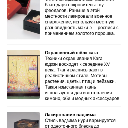
благодаря покровительству
феодалов. Раньше в этой
местности лакировали военное
снаряжение, используя местную
разновидность маки-э — росписи с
применением золотого порошка.
Окрашенный шёлк кага
Техники окрашивания Кага
юдзэн восходят к середине XV
века. Ткани расписывают в
реалистичном стиле. Мотивы —
растения, цветы, птиц и пейзажи.
Такая изысканная ткань
используется для изготовления
кимоно, оби и модных аксессуаров.
Лакирование вадзима
Стиль вадзима нури варьируется
от однотонного блеска до