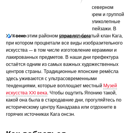
Префектура Исикава расположена на северном
побережье Хонсю, между Японским морем и группой
гор, окружающих пик
Хакусан
. Здесь великолепные
виды на океан и потрясающие горные пейзажи. В
XVII веке этим районом управлял богатый клан Кага,
при котором процветали все виды изобразительного
искусства — в том числе изготовление керамики и
лакированных предметов. В наши дни префектура
остаётся одним из самых важных художественных
центров страны. Традиционные японские ремёсла
здесь уживаются с ультрасовременными
тенденциями, которые воплощает местный
Музей
искусства XXI века
. Чтобы ощутить Японию такой,
какой она была в стародавние дни, прогуляйтесь по
историческому центру Канадзава или отдохните в
горячих источниках Кага онсэн.