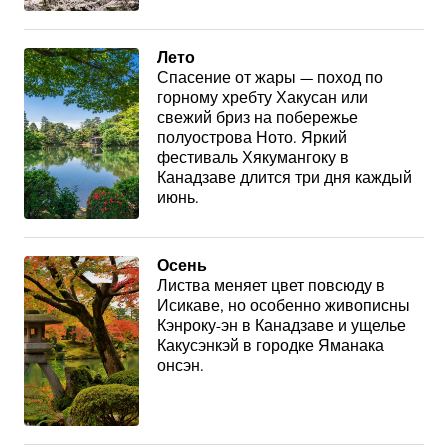
Лето
Спасение от жары — поход по
горному хребту Хакусан или
свежий бриз на побережье
полуострова Ното. Яркий
фестиваль Хякумангоку в
Канадзаве длится три дня каждый
июнь.
Осень
Листва меняет цвет повсюду в
Исикаве, но особенно живописны
Кэнроку-эн в Канадзаве и ущелье
Какусэнкэй в городке Яманака
онсэн.