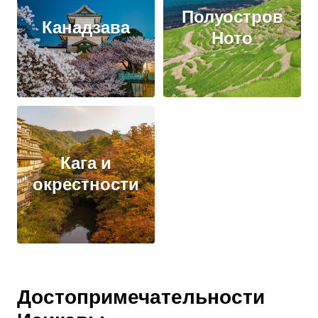
Полуостров
Канадзава
Ното
Кага и
окрестности
Достопримечательности