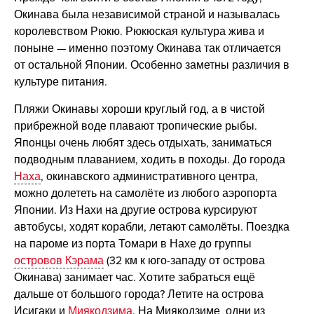
Окинава была независимой страной и называлась
королевством Рюкю. Рюкюская культура жива и
поныне — именно поэтому Окинава так отличается
от остальной Японии. Особенно заметны различия в
культуре питания.
Пляжи Окинавы хороши круглый год, а в чистой
прибрежной воде плавают тропические рыбы.
Японцы очень любят здесь отдыхать, заниматься
подводным плаванием, ходить в походы. До города
Наха
, окинавского административного центра,
можно долететь на самолёте из любого аэропорта
Японии. Из Нахи на другие острова курсируют
автобусы, ходят корабли, летают самолёты. Поездка
на пароме из порта Томари в Нахе до группы
островов Кэрама
(32 км к юго-западу от острова
Окинава) занимает час. Хотите забраться ещё
дальше от большого города? Летите на острова
Исигаки и
Миякодзима
. На Миякодзиме одни из