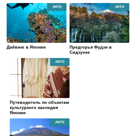
JAPAN
JAPAN
NATIONAL
NATIONAL
TOURISM
TOURISM
ORGANIZATION
ORGANIZATI
Дайвинг в Японии
Предгорья Фудзи в
Сидзуоке
JAPAN
NATIONAL
TOURISM
ORGANIZATION
Путеводитель по объектам
культурного наследия
Японии
JAPAN
NATIONAL
TOURISM