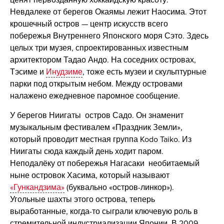
Невдалеке от берегов Окаямы лежит Наосима. Этот
крошечный остров — центр искусств всего
побережья Внутреннего Японского моря Сэто. Здесь
целых три музея, спроектированных известным
архитектором Тадао Андо. На соседних островах,
Тэсиме и
Инудзиме
, тоже есть музеи и скульптурные
парки под открытым небом. Между островами
налажено ежедневное паромное сообщение.
У берегов Ниигаты остров Садо. Он знаменит
музыкальным фестивалем «Праздник Земли»,
который проводит местная группа Kodo Taiko. Из
Ниигаты сюда каждый день ходит паром.
Неподалёку от побережья Нагасаки необитаемый
ныне островок Хасима, который называют
«Гункандзима»
(буквально «остров-линкор»).
Угольные шахты этого острова, теперь
выработанные, когда-то сыграли ключевую роль в
стремительной индустриализации Японии. В 2009