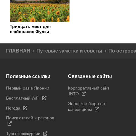
ORGANIZATION
Тридцать мест для
любования Фудзи
ГЛАВНАЯ
Путевые заметки и советы
По остров
Полезные ссылки
Связанные сайты
Первый раз в Японии
Корпоративный сайт
JNTO
Бесплатный WiFi
Японское бюро по
Погода
конвенциям
Поиск отелей и рёканов
Туры и экскурсии