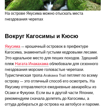
На острове Якусима можно отыскать места
гнездования черепах
Вокруг Кагосимы и Кюсю
Якусима
— крошечный островок в префектуре
Кагосима, знаменитый густыми кедровыми лесами.
Это идеальное место для пеших походов. Здешний
пляж
Нагата Инакахама
облюбовали для сезонного
гнездования морские головастые черепахи.
Туристическая тропа Arakawa Trail петляет по всему
острову — это отличный способ его осмотреть. На
Якусиму отправляются ежедневные авиарейсы из
Осаки и Фукуоки. Если вы в другой части Японии,
рекомендуем сначала долететь до Кагосимы, а
оттуда добираться до острова на автобусе и пароме.