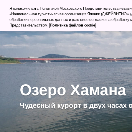
Для туркомпаний
Для прессы
Деловой тур
Я ознакомился с Политикой Московского Представительства незав
«Национальная туристическая организация Японии (ДЖЕЙЭНТИО)» (д
обработки персональных данных и даю свое согласие на обработку
Куда поеха
Представительством.
Политика файлов cookie
Озеро Хамана
Чудесный курорт в двух часах 