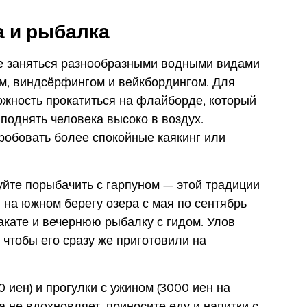
 и рыбалка
е заняться разнообразными водными видами
м, виндсёрфингом и вейкбордингом. Для
жность прокатиться на флайборде, который
поднять человека высоко в воздух.
обовать более спокойные каякинг или
йте порыбачить с гарпуном — этой традиции
я на южном берегу озера с мая по сентябрь
акате и вечернюю рыбалку с гидом. Улов
, чтобы его сразу же приготовили на
 иен) и прогулки с ужином (3000 иен на
а не вдохновляет, приносите еду и напитки с