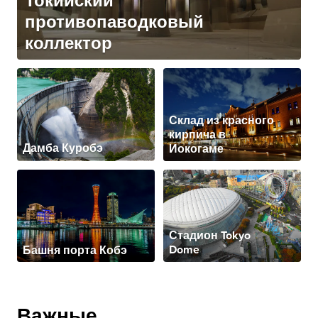
Токийский
противопаводковый
коллектор
Склад из красного
кирпича в
Дамба Куробэ
Иокогаме
Стадион Tokyo
Башня порта Кобэ
Dome
Важные