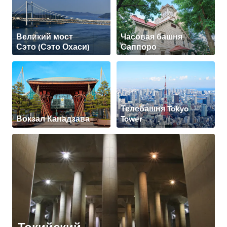
Великий мост
Часовая башня
Сэто (Сэто Охаси)
Саппоро
Телебашня Tokyo
Вокзал Канадзава
Tower