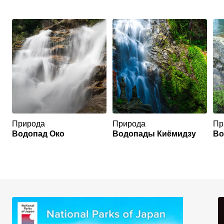
Природа
Природа
Пр
Водопад Око
Водопады Киёмидзу
Во