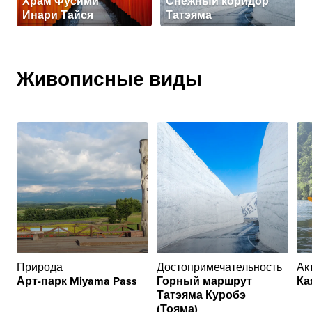
Храм Фусими
Снежный коридор
Инари Тайся
Татэяма
Живописные виды
Природа
Достопримечательность
Ак
Арт-парк Miyama Pass
Горный маршрут
Ка
Татэяма Куробэ
(Тояма)