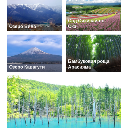
Сад Сикисай-но-
Озеро Бива
Ока
Бамбуковая роща
Озеро Кавагути
Арасияма