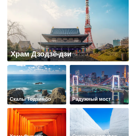
Храм Дзодзё-дзи
Скалы Тодзимбо
Радужный мост