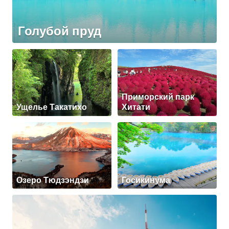
Голубой пруд
Приморский парк
Ущелье Такатихо
Хитати
Озеро Тюдзэндзи
Госикинума