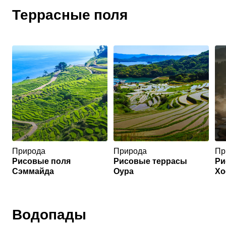
Террасные поля
Природа
Природа
Пр
Рисовые поля
Рисовые террасы
Ри
Сэммайда
Оура
Хо
Водопады