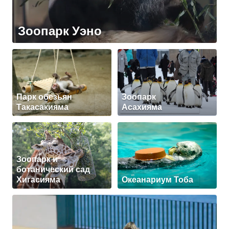
Зоопарк Уэно
Парк обезьян
Зоопарк
Такасакияма
Асахияма
Зоопарк и
ботанический сад
Хигасияма
Океанариум Тоба