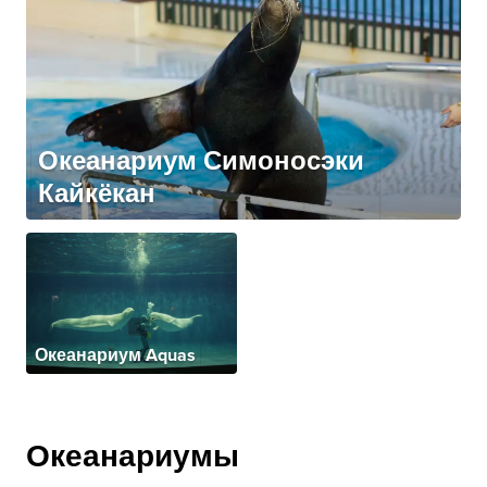
Океанариум Симоносэки
Кайкёкан
Океанариум Aquas
Океанариумы