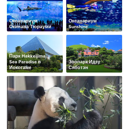
Океанариум
Океанариум
Окинава Тюрауми
Sunshine
Парк Hakkeijima
Sea Paradise в
Зоопарк Идзу
Иокогаме
Сяботэн