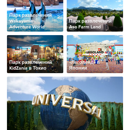
Парк развлечений
Wakayama
Парк развлечений
Adventure World
Aso Farm Land
Парк развлечений
«Леголенд» в
KidZania в Токио
Японии