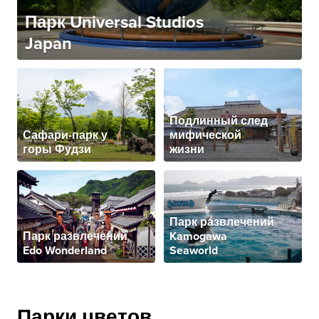
Парк Universal Studios
Japan
Подлинный след
Сафари-парк у
мифической
горы Фудзи
жизни
Парк развлечений
Парк развлечений
Kamogawa
Edo Wonderland
Seaworld
Парки цветов