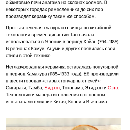
обжиговые печи анагама на склонах холмов. В
некоторых городах ремесленники до сих пор
производят керамику таким же способом.
Простая зелёная глазурь из свинца по китайской
технологии времён династии Тан начала
использоваться в Японии в период Хэйан (794–1185).
В регионах Камуи, Ацуми и других появились свои
стили в этой технике.
Неглазурованная керамика оставалась популярной
в период Камакура (1185–1333 года). Её производили
в шести городах «старых гончарных печей»:
Сигараки, Тамба,
Бидзэн
, Токонамэ, Этидзэн и
Сэто
.
Технологии и манера исполнения в основном
испытывали влияние Китая, Кореи и Вьетнама.