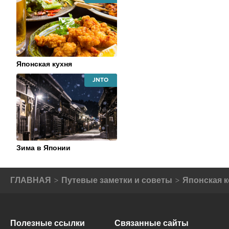
JAPAN
NATIONAL
TOURISM
ORGANIZATION
Японская кухня
JAPAN
NATIONAL
TOURISM
ORGANIZATION
Зима в Японии
ГЛАВНАЯ
Путевые заметки и советы
Японская 
Полезные ссылки
Связанные сайты