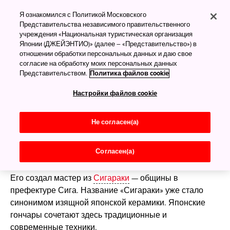
Японская керамика
Я ознакомился с Политикой Московского
Представительства независимого правительственного
учреждения «Национальная туристическая организация
Японии (ДЖЕЙЭНТИО)» (далее – «Представительство») в
Глиняная посуда как
отношении обработки персональных данных и даю свое
отражение японской
согласие на обработку моих персональных данных
Представительством.
Политика файлов cookie
истории
Настройки файлов cookie
Полупрозрачная глазурь застыла неровными
потёками на шершавой поверхности чашки.
Не согласен(а)
Розоватые брызги рассыпаны по белоснежной
основе...
Согласен(а)
Это изделие названо «Цветущая сакура на снегу».
Его создал мастер из
Сигараки
— общины в
префектуре Сига. Название «Сигараки» уже стало
синонимом изящной японской керамики. Японские
гончары сочетают здесь традиционные и
современные техники.