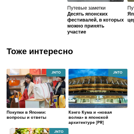
Путевые заметки
Пу
Десять японских
Яп
фестивалей, в которых
це
можно принять
участие
Тоже интересно
JAPAN
JAPAN
NATIONAL
NATIONAL
TOURISM
TOURISM
ORGANIZATION
ORGANIZATI
Покупки в Японии:
Кэнго Кума и «новая
вопросы и ответы
волна» в японской
архитектуре [PR]