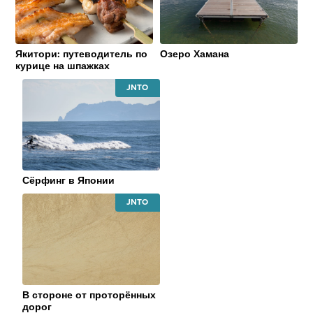
ORGANIZATION
ORGANIZATI
Якитори: путеводитель по
Озеро Хамана
курице на шпажках
JAPAN
NATIONAL
TOURISM
ORGANIZATION
Сёрфинг в Японии
JAPAN
NATIONAL
TOURISM
ORGANIZATION
В стороне от проторённых
дорог