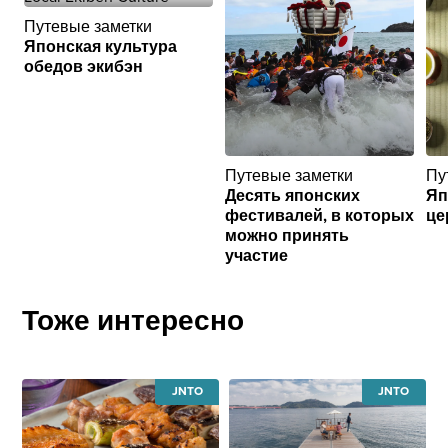
Путевые заметки
Японская культура
обедов экибэн
Путевые заметки
Пу
Десять японских
Яп
фестивалей, в которых
це
можно принять
участие
Тоже интересно
JAPAN
JAPAN
NATIONAL
NATIONAL
TOURISM
TOURISM