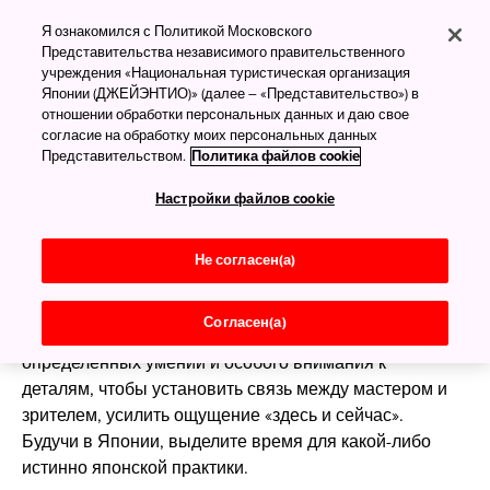
Путеводитель по
объектам культурного
Я ознакомился с Политикой Московского
Представительства независимого правительственного
наследия Японии
учреждения «Национальная туристическая организация
Японии (ДЖЕЙЭНТИО)» (далее – «Представительство») в
Гэйдо — путь искусства и
отношении обработки персональных данных и даю свое
его воплощения в
согласие на обработку моих персональных данных
Представительством.
Политика файлов cookie
традиционной культуре
Настройки файлов cookie
Садо (чайная церемония), кадо (составление
цветочной композиции), сёдо (каллиграфия) и бонсай
Не согласен(а)
(выращивание миниатюрных деревьев) — эти
традиционные японские искусства уходят корнями в
Согласен(а)
глубокую древность. Каждое из них требует
определённых умений и особого внимания к
деталям, чтобы установить связь между мастером и
зрителем, усилить ощущение «здесь и сейчас».
Будучи в Японии, выделите время для какой-либо
истинно японской практики.