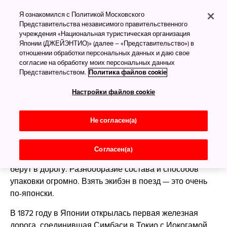
Японская культура
Я ознакомился с Политикой Московского
обедов экибэн
Представительства независимого правительственного
учреждения «Национальная туристическая организация
Японии (ДЖЕЙЭНТИО)» (далее – «Представительство») в
Лучшие блюда в дорогу
отношении обработки персональных данных и даю свое
согласие на обработку моих персональных данных
Представительством.
Политика файлов cookie
Настройки файлов cookie
Японию связывает воедино обширная
железнодорожная сеть ультрасовременных
синкансэнов и комфортабельных местных поездов.
Не согласен(а)
Этот транспорт очень востребован, а в сочетании с
традиционной кухней даже породил особую культуру
Согласен(а)
питания. Экибэн — это обеды в коробке, которые
берут в дорогу. Разнообразие состава и способов
упаковки огромно. Взять экибэн в поезд — это очень
по-японски.
В 1872 году в Японии открылась первая железная
дорога, соединившая Симбаси в Токио с Иокогамой.