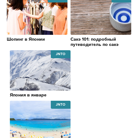
JAPAN
JAPAN
NATIONAL
NATIONAL
TOURISM
TOURISM
ORGANIZATION
ORGANIZATI
Шопинг в Японии
Сакэ 101: подробный
путеводитель по сакэ
JAPAN
NATIONAL
TOURISM
ORGANIZATION
Япония в январе
JAPAN
NATIONAL
TOURISM
ORGANIZATION